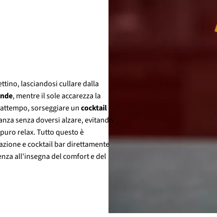
tino, lasciandosi cullare dalla
onde
, mentre il sole accarezza la
frattempo, sorseggiare un
cocktail
anza senza doversi alzare, evitando
 puro relax. Tutto questo è
orazione e cocktail bar direttamente
enza all'insegna del comfort e del