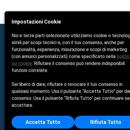
Impostazioni Cookie
Noi e terze parti selezionate utilizziamo cookie o tecnolo
simili per scopi tecnici e, con il tuo consenso, anche per
Home
funzionalità, esperienza, misurazione e scopi di marketing
La Spiaggia
(con annunci personalizzati) come specificato nella
politic
sui cookie
. Rifiutare il consenso può rendere indisponibili
Bar & Ristorante
funzioni correlate.
Noleggio & 
Sei libero di dare, rifiutare o revocare il tuo consenso in
Escursioni
qualsiasi momento. Usa il pulsante “Accetta Tutto” per dar
Contatti
consenso. Usa il pulsante “Rifiuta Tutto” per continuare s
accettare.
Accetta Tutto
Rifiuta Tutto